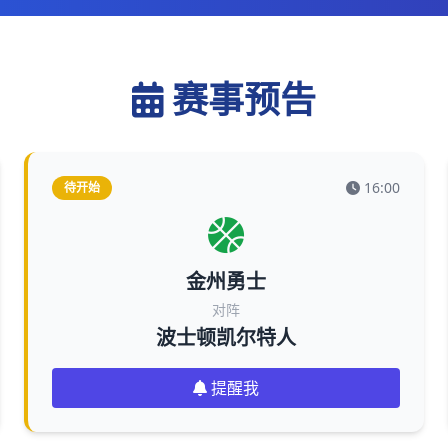
赛事预告
16:00
待开始
金州勇士
对阵
波士顿凯尔特人
提醒我