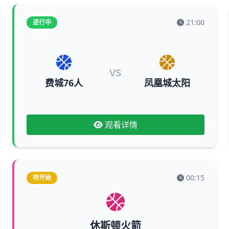
21:00
进行中
vs
费城76人
凤凰城太阳
观看详情
00:15
待开始
休斯顿火箭