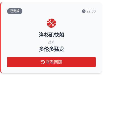
22:30
已完成
洛杉矶快船
对阵
多伦多猛龙
查看回顾